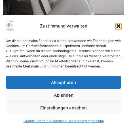
Zustimmung verwalten
A tiny garden Wedding Alina & Marco heirateten im
Haus Spieß in Erkelenz mit jeder Menge Sonnenschein
Um dir ein optimales Erlebnis zu bieten, verwenden wir Technologien wie
Cookies, um Geräteinformationen zu speichern und/oder darauf
im Gepäck. Der Tag war umgeben von purer Freude,
zuzugreifen. Wenn du diesen Technologien zustimmst, können wir Daten
Liebe und jeder Menge Leichtigkeit. Auf die
wie das Surfverhalten oder eindeutige IDs auf dieser Website verarbeiten.
standesamtliche Trauung von Alina und Marco folgte
Wenn du deine Zustimmung nicht erteilst oder zurückziehst, können
bestimmte Merkmale und Funktionen beeinträchtigt werden.
eine feucht fröhliche und entspannte Gartenparty bei
Alinas Mama im Garten. Standesamt: Haus Spieß,
Erkelenz
Akzeptieren
Ablehnen
Einstellungen ansehen
Datenschutzerklärung
Impressum
Cookie-Richtlinie
Cookie-Richtlinie
Datenschutzerklärung
Impressum